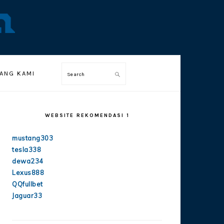
ANG KAMI
Search
PRIMARY
SIDEBAR
WEBSITE REKOMENDASI 1
mustang303
tesla338
dewa234
Lexus888
QQfullbet
Jaguar33