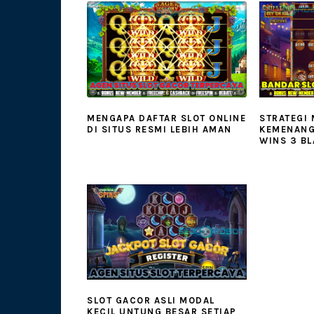
MENGAPA DAFTAR SLOT ONLINE
STRATEGI
DI SITUS RESMI LEBIH AMAN
KEMENANG
WINS 3 BL
SLOT GACOR ASLI MODAL
KECIL UNTUNG BESAR SETIAP