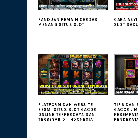
PANDUAN PEMAIN CERDAS
CARA ASYI
MENANG SITUS SLOT
SLOT DAD
PLATFORM DAN WEBSITE
TIPS DAN 
RESMI SITUS SLOT GACOR
GACOR : 
ONLINE TERPERCAYA DAN
KESEMPAT
TERBESAR DI INDONESIA
PENDEKATA